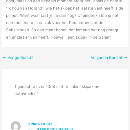
door, maar op een bepaald moment stopt het. Zoals de bom in
“Ik hou van Holland”: wie het skipak het laatste vast heeft is de
pineut. Want waar laat je ‘m dan nog? Uiteindelijk stop je het
dan toch maar in de zak voor het Reumafonds of de
Sahellanden. En dan maar hopen dat iemand het nog draagt
en er plezier van heeft. Hoewel…een skipak in de Sahel?
←
Vorige Bericht
Volgende Bericht
→
1 gedachte over “Gratis af te halen: skipak en
autostoeltje”
KINDER SKIPAK
8 DECEMBER 2011 OM 00:53