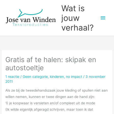
Ga
Wat is
naar
jouw
Hoo
de
inhoud
verhaal?
Gratis af te halen: skipak en
autostoeltje
1 reactie
/
Geen categorie
,
kinderen
,
no impact
/
3 november
2011
Als ze bij de tweedehandszaak jouw kleding of spullen niet aan
willen nemen, kunnen er twee dingen aan de hand zijn:
1) je koopwaar is versleten en/of compleet uit de mode
(Ik wilde eigenlijk afgeragd schrijven, maar toen ik dat