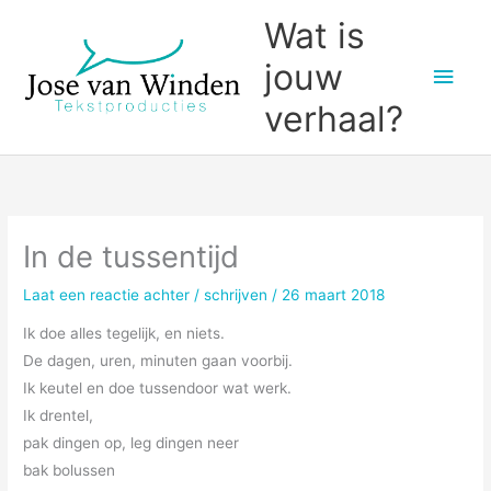
Ga
Wat is
naar
jouw
Hoo
de
inhoud
verhaal?
In de tussentijd
Laat een reactie achter
/
schrijven
/
26 maart 2018
Ik doe alles tegelijk, en niets.
De dagen, uren, minuten gaan voorbij.
Ik keutel en doe tussendoor wat werk.
Ik drentel,
pak dingen op, leg dingen neer
bak bolussen