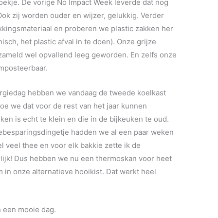
koekje. De vorige No Impact Week leverde dat nog
Ook zij worden ouder en wijzer, gelukkig. Verder
kkingsmateriaal en proberen we plastic zakken her
sch, het plastic afval in te doen). Onze grijze
ezameld wel opvallend leeg geworden. En zelfs onze
omposteerbaar.
ergiedag hebben we vandaag de tweede koelkast
hoe we dat voor de rest van het jaar kunnen
en is echt te klein en die in de bijkeuken te oud.
iebesparingsdingetje hadden we al een paar weken
l veel thee en voor elk bakkie zette ik de
lijk! Dus hebben we nu een thermoskan voor heet
in onze alternatieve hooikist. Dat werkt heel
h een mooie dag.