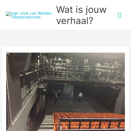
Ga
Wat is jouw
naar
Hoo
verhaal?
de
inhoud