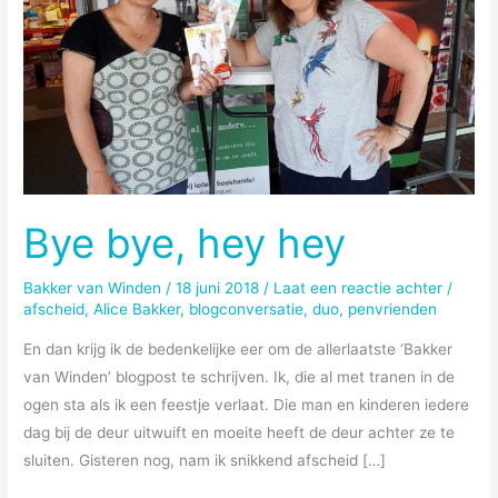
Bye bye, hey hey
Bakker van Winden
/
18 juni 2018
/
Laat een reactie achter
/
afscheid
,
Alice Bakker
,
blogconversatie
,
duo
,
penvrienden
En dan krijg ik de bedenkelijke eer om de allerlaatste ‘Bakker
van Winden’ blogpost te schrijven. Ik, die al met tranen in de
ogen sta als ik een feestje verlaat. Die man en kinderen iedere
dag bij de deur uitwuift en moeite heeft de deur achter ze te
sluiten. Gisteren nog, nam ik snikkend afscheid […]