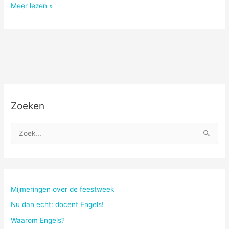
Bye
Meer lezen »
bye,
hey
hey
Zoeken
Z
o
e
k
n
Mijmeringen over de feestweek
a
Nu dan echt: docent Engels!
a
Waarom Engels?
r