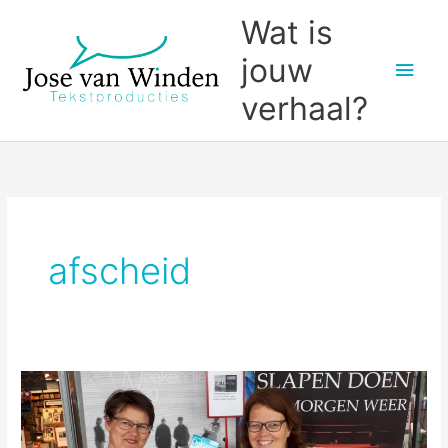
Ga
Wat is
naar
jouw
Hoo
de
inhoud
verhaal?
afscheid