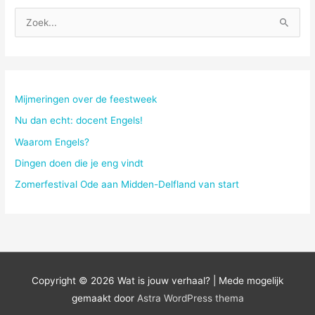
Z
o
e
k
n
Mijmeringen over de feestweek
a
Nu dan echt: docent Engels!
a
Waarom Engels?
r
Dingen doen die je eng vindt
:
Zomerfestival Ode aan Midden-Delfland van start
Copyright © 2026
Wat is jouw verhaal?
| Mede mogelijk
gemaakt door
Astra WordPress thema