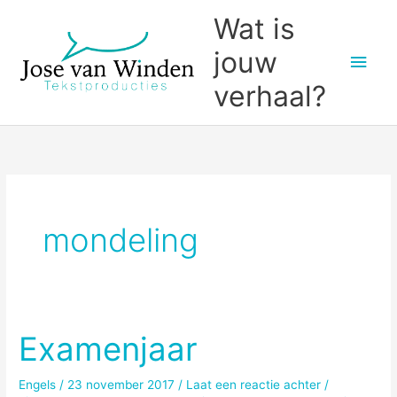
Ga
Wat is
naar
jouw
Hoo
de
inhoud
verhaal?
mondeling
Examenjaar
Engels
/
23 november 2017
/
Laat een reactie achter
/