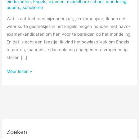
eindexamen
,
Engels
,
examen
,
middelbare school
,
mondeling
,
pubers
,
scholieren
Wat is dat toch een bijzonder jaar, je examenjaar! Ik heb net
weer korte gesprekjes in het Engels mogen houden met havo-
examenkandidaten om hen voor te bereiden op het mondeling.
En dat is echt een feestje. Ik vind het sowieso leuk om Engels
te praten, maar als je dan ook nog ongegeneerd vragen mag
stellen […]
Examenjaar
Meer lezen »
Zoeken