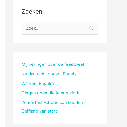
Zoeken
Z
o
e
k
n
Mijmeringen over de feestweek
a
Nu dan echt: docent Engels!
a
Waarom Engels?
r
Dingen doen die je eng vindt
:
Zomerfestival Ode aan Midden-
Delfland van start