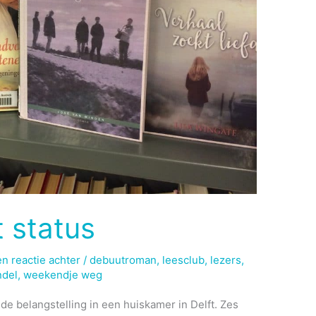
t status
en reactie achter
/
debuutroman
,
leesclub
,
lezers
,
ndel
,
weekendje weg
n de belangstelling in een huiskamer in Delft. Zes