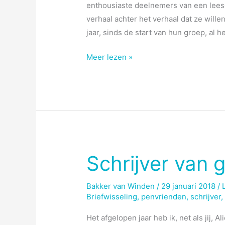
enthousiaste deelnemers van een lees
verhaal achter het verhaal dat ze wille
jaar, sinds de start van hun groep, al h
Schrijven
Meer lezen »
geeft
status
Schrijver van 
Bakker van Winden
/
29 januari 2018
/
Briefwisseling
,
penvrienden
,
schrijver
Het afgelopen jaar heb ik, net als jij, A