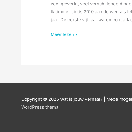
veel gewerkt, veel verschillende ding
Ik timmer sinds 2010 aan de weg als tek
jaar. De eerste vijf jaar waren echt afta
Schrijver
Meer lezen »
van
geboorte
Copyright © 2026
Wat is jouw verhaal?
| Mede mogel
WordPress thema