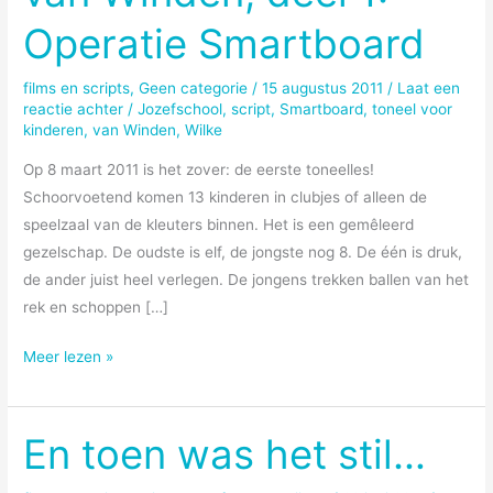
Operatie Smartboard
films en scripts
,
Geen categorie
/
15 augustus 2011
/
Laat een
reactie achter
/
Jozefschool
,
script
,
Smartboard
,
toneel voor
kinderen
,
van Winden
,
Wilke
Op 8 maart 2011 is het zover: de eerste toneelles!
Schoorvoetend komen 13 kinderen in clubjes of alleen de
speelzaal van de kleuters binnen. Het is een gemêleerd
gezelschap. De oudste is elf, de jongste nog 8. De één is druk,
de ander juist heel verlegen. De jongens trekken ballen van het
rek en schoppen […]
De
Meer lezen »
avonturen
van
Wilke
En toen was het stil…
van