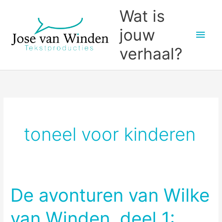
Ga
Wat is
naar
jouw
Hoo
de
inhoud
verhaal?
toneel voor kinderen
De avonturen van Wilke
van Winden, deel 1: