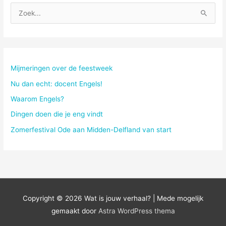
Z
o
e
k
n
Mijmeringen over de feestweek
a
Nu dan echt: docent Engels!
a
Waarom Engels?
r
Dingen doen die je eng vindt
:
Zomerfestival Ode aan Midden-Delfland van start
Copyright © 2026
Wat is jouw verhaal?
| Mede mogelijk
gemaakt door
Astra WordPress thema