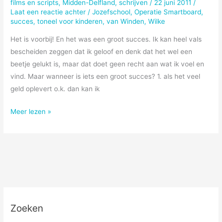
Winden,
films en scripts
,
Midden-Delfland
,
schrijven
/
22 juni 2011
/
Laat een reactie achter
/
Jozefschool
,
Operatie Smartboard
,
deel
succes
,
toneel voor kinderen
,
van Winden
,
Wilke
1:
Operatie
Het is voorbij! En het was een groot succes. Ik kan heel vals
Smartboard
bescheiden zeggen dat ik geloof en denk dat het wel een
beetje gelukt is, maar dat doet geen recht aan wat ik voel en
vind. Maar wanneer is iets een groot succes? 1. als het veel
geld oplevert o.k. dan kan ik
En
Meer lezen »
toen
was
het
stil…
Zoeken