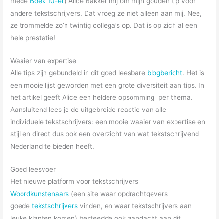
mede
Boek 10-er
) Alice Bakker mij om mijn gouden tip voor
andere tekstschrijvers. Dat vroeg ze niet alleen aan mij. Nee,
ze trommelde zo’n twintig collega’s op. Dat is op zich al een
hele prestatie!
Waaier van expertise
Alle tips zijn gebundeld in dit goed leesbare
blogbericht
. Het is
een mooie lijst geworden met een grote diversiteit aan tips. In
het artikel geeft Alice een heldere opsomming per thema.
Aansluitend lees je de uitgebreide reactie van alle
individuele tekstschrijvers: een mooie waaier van expertise en
stijl en direct dus ook een overzicht van wat tekstschrijvend
Nederland te bieden heeft.
Goed leesvoer
Het nieuwe platform voor tekstschrijvers
Woordkunstenaars
(een site waar opdrachtgevers
goede
tekstschrijvers
vinden, en waar tekstschrijvers aan
leuke klanten komen) besteedde ook aandacht aan dit