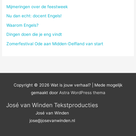
Mijmeringen over de feestweek
Nu dan echt: docent Engels!
Waarom Engels?
Dingen doen die je eng vindt
Zomerfestival Ode aan Midden-Delfland van start
Copyright © 2026
Wat is jouw verhaal?
| Mede mogelijk
gemaakt door
Astra WordPress thema
José van Winden Tekstproducties
José van Winden
jose@josevanwinden.nl