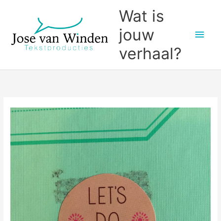
Ga
Wat is
naar
jouw
Hoo
de
inhoud
verhaal?