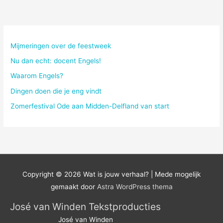
Mijmeringen over de feestweek
Nu dan echt: docent Engels!
Waarom Engels?
Dingen doen die je eng vindt
Zomerfestival Ode aan Midden-Delfland van start
Copyright © 2026
Wat is jouw verhaal?
| Mede mogelijk
gemaakt door
Astra WordPress thema
José van Winden Tekstproducties
José van Winden