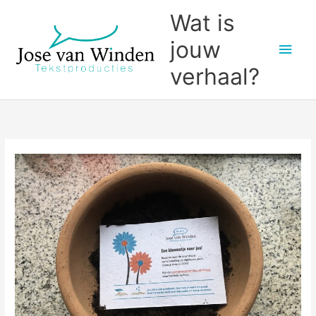
Ga
Wat is
naar
jouw
Hoo
de
inhoud
verhaal?