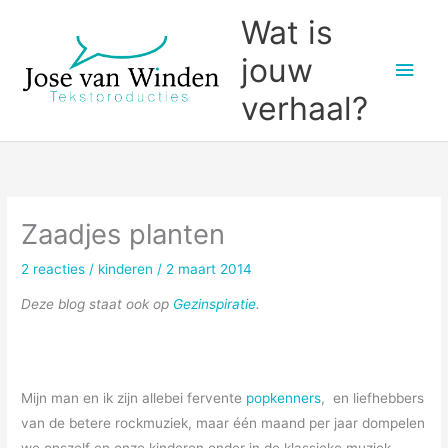
Ga
Wat is
naar
jouw
Hoo
de
inhoud
verhaal?
Zaadjes planten
2 reacties
/
kinderen
/
2 maart 2014
Deze blog staat ook op
Gezinspiratie
.
Mijn man en ik zijn allebei fervente
popkenners
, en liefhebbers
van de betere rockmuziek, maar één maand per jaar dompelen