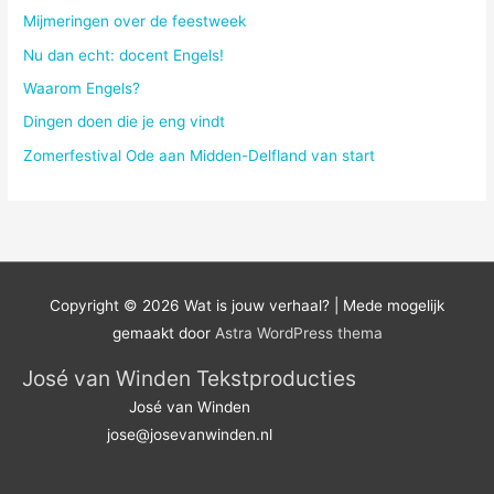
Mijmeringen over de feestweek
Nu dan echt: docent Engels!
Waarom Engels?
Dingen doen die je eng vindt
Zomerfestival Ode aan Midden-Delfland van start
Copyright © 2026
Wat is jouw verhaal?
| Mede mogelijk
gemaakt door
Astra WordPress thema
José van Winden Tekstproducties
José van Winden
jose@josevanwinden.nl