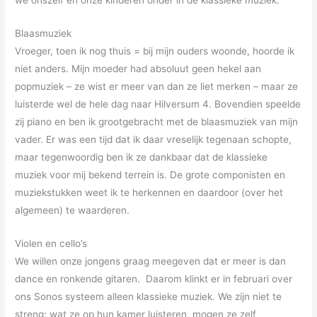
we onszelf en onze kinderen onder in de klassieke muziek.
Blaasmuziek
Vroeger, toen ik nog thuis = bij mijn ouders woonde, hoorde ik
niet anders. Mijn moeder had absoluut geen hekel aan
popmuziek – ze wist er meer van dan ze liet merken – maar ze
luisterde wel de hele dag naar Hilversum 4.
Bovendien speelde
zij piano en ben ik grootgebracht met de blaasmuziek van mijn
vader. Er was een tijd dat ik daar vreselijk tegenaan schopte,
maar tegenwoordig ben ik ze dankbaar dat de klassieke
muziek voor mij bekend terrein is. De grote componisten en
muziekstukken weet ik te herkennen en daardoor (over het
algemeen) te waarderen.
Violen en cello’s
We willen onze jongens graag meegeven dat er meer is dan
dance en ronkende gitaren. Daarom klinkt er in februari over
ons Sonos systeem alleen klassieke muziek. We zijn niet te
streng: wat ze op hun kamer luisteren, mogen ze zelf