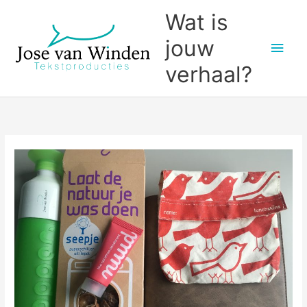
Ga
Wat is
naar
jouw
Hoo
de
inhoud
verhaal?