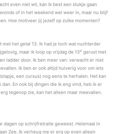
 echt even niet wil, kan ik best een stukje gaan
s avonds of in het weekend wel weer in, maar nu blijf
doen. Hoe motiveer jij jezelf op zulke momenten?
 met het getal 13. Ik had je toch wat nuchterder
e
jgelovig, maar ik loop op vrijdag de 13
gerust met
n ladder door. Ik ben meer van: verwacht er niet
evallen. Ik ben er ook altijd huiverig voor om iets
itstapje, een cursus) nog eens te herhalen. Het kan
 dan. En ook bij dingen die ik eng vind, heb ik er
r erg tegenop zie, kan het alleen maar meevallen.
aar dagen op schrijfretraite geweest. Helemaal in
n aan Zee. Ik verheug me er erg op even alleen