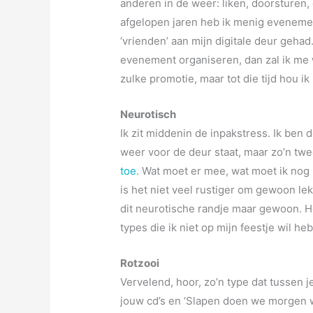
anderen in de weer: liken, doorsturen
afgelopen jaren heb ik menig eveneme
‘vrienden’ aan mijn digitale deur gehad
evenement organiseren, dan zal ik me 
zulke promotie, maar tot die tijd hou ik 
Neurotisch
Ik zit middenin de inpakstress. Ik ben d
weer voor de deur staat, maar zo’n tw
toe
. Wat moet er mee, wat moet ik nog r
is het niet veel rustiger om gewoon lek
dit neurotische randje maar gewoon. He
types die ik niet op mijn feestje wil he
Rotzooi
Vervelend, hoor, zo’n type dat tussen j
jouw cd’s en ‘Slapen doen we morgen we