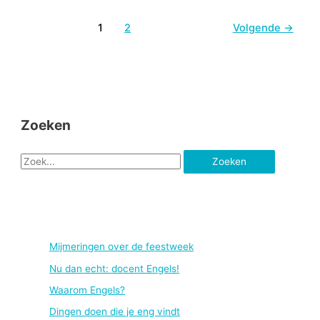
1
2
Volgende
→
Zoeken
Z
o
e
k
n
Mijmeringen over de feestweek
a
Nu dan echt: docent Engels!
a
Waarom Engels?
r
Dingen doen die je eng vindt
: