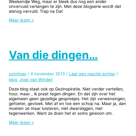
Weekendje Weg, maar er bleek dus nog een ander
onvervuld verlangen te zijn. Met deze blogserie wordt dat
alsnog vervuld. Trap na Dat
Bingewatching
Meer lezen »
Van die dingen…
schrijven
/
4 november 2013
/
Laat een reactie achter
/
blog
,
José van Winden
Deze blog staat ook op Gezinspiratie. Niet verder vertellen,
hoor, maar… ik praat tegen dingen. En dat zijn over het
algemeen geen gezellige gesprekjes. Het zijn verwensingen,
gefoeter, gevloek. Met af en toe een schop na. Maar ja, dan
moeten ze maar luisteren, niet dwarsliggen, niet
tegenwerken. Want ze doen het er soms gewoon om.
Van
Meer lezen »
die
dingen…