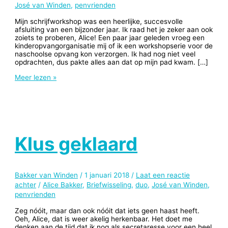
José van Winden
,
penvrienden
Mijn schrijfworkshop was een heerlijke, succesvolle
afsluiting van een bijzonder jaar. Ik raad het je zeker aan ook
zoiets te proberen, Alice! Een paar jaar geleden vroeg een
kinderopvangorganisatie mij of ik een workshopserie voor de
naschoolse opvang kon verzorgen. Ik had nog niet veel
opdrachten, dus pakte alles aan dat op mijn pad kwam. […]
Met
Meer lezen »
de
stroom
mee
Klus geklaard
Bakker van Winden
/
1 januari 2018
/
Laat een reactie
achter
/
Alice Bakker
,
Briefwisseling
,
duo
,
José van Winden
,
penvrienden
Zeg nóóit, maar dan ook nóóit dat iets geen haast heeft.
Oeh, Alice, dat is weer akelig herkenbaar. Het doet me
denken aan de tijd dat ik nog als secretaresse voor een heel