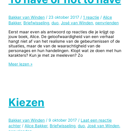
Bakker van Winden
/
23 oktober 2017
/
1 reactie
/
Alice
Bakker
,
Briefwisseling
,
duo
,
José van Winden
,
penvrienden
Eerst maar even als antwoord op reacties die je krijgt op
jouw boek, Alice. De geloofwaardigheid van een verhaal
hangt niet af van het realisme van de gebeurtenissen of de
situaties, maar de van de waarachtigheid van de
personages en hun handelingen. Klopt wat ze doen met hun
karakters? Kun je met ze meeleven? Zo
To
Meer lezen »
have
or
not
to
have
Kiezen
Bakker van Winden
/
9 oktober 2017
/
Laat een reactie
achter
/
Alice Bakker
,
Briefwisseling
,
duo
,
José van Winden
,