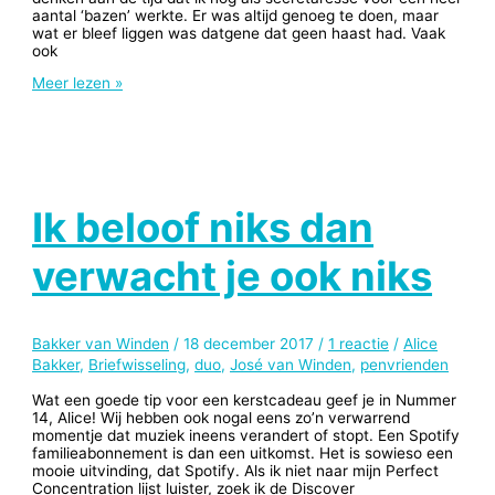
aantal ‘bazen’ werkte. Er was altijd genoeg te doen, maar
wat er bleef liggen was datgene dat geen haast had. Vaak
ook
Klus
Meer lezen »
geklaard
Ik beloof niks dan
verwacht je ook niks
Bakker van Winden
/
18 december 2017
/
1 reactie
/
Alice
Bakker
,
Briefwisseling
,
duo
,
José van Winden
,
penvrienden
Wat een goede tip voor een kerstcadeau geef je in Nummer
14, Alice! Wij hebben ook nogal eens zo’n verwarrend
momentje dat muziek ineens verandert of stopt. Een Spotify
familieabonnement is dan een uitkomst. Het is sowieso een
mooie uitvinding, dat Spotify. Als ik niet naar mijn Perfect
Concentration lijst luister, zoek ik de Discover