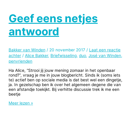
Geef eens netjes
antwoord
Bakker van Winden
/
20 november 2017
/
Laat een reactie
achter
/
Alice Bakker
,
Briefwisseling
,
duo
,
José van Winden
,
penvrienden
Ha Alice, “Strooi jij jouw mening zomaar in het openbaar
rond?”, vraag je me in jouw blogbericht. Sinds ik (soms iets
te) actief ben op sociale media is dat best wel een dingetje,
ja. In gezelschap ben ik over het algemeen degene die van
een afstandje toekijkt. Bij verhitte discussie trek ik me een
beetje
Geef
Meer lezen »
eens
netjes
antwoord