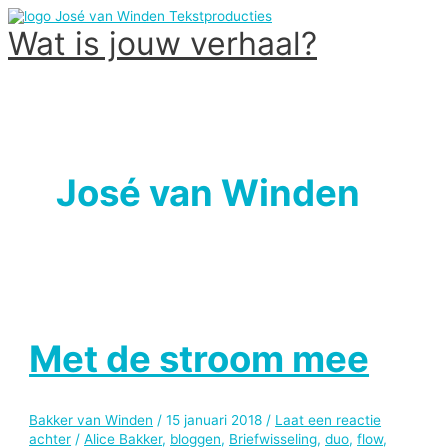
Ga
naar
Wat is jouw verhaal?
de
inhoud
Hoofdmenu
José van Winden
Met de stroom mee
Bakker van Winden
/
15 januari 2018
/
Laat een reactie
achter
/
Alice Bakker
,
bloggen
,
Briefwisseling
,
duo
,
flow
,