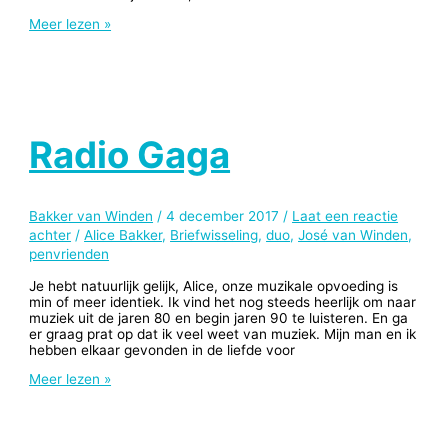
Ik
Meer lezen »
beloof
niks
dan
verwacht
je
ook
niks
Radio Gaga
Bakker van Winden
/
4 december 2017
/
Laat een reactie
achter
/
Alice Bakker
,
Briefwisseling
,
duo
,
José van Winden
,
penvrienden
Je hebt natuurlijk gelijk, Alice, onze muzikale opvoeding is
min of meer identiek. Ik vind het nog steeds heerlijk om naar
muziek uit de jaren 80 en begin jaren 90 te luisteren. En ga
er graag prat op dat ik veel weet van muziek. Mijn man en ik
hebben elkaar gevonden in de liefde voor
Radio
Meer lezen »
Gaga