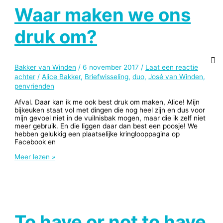
Waar maken we ons
druk om?
Bakker van Winden
/
6 november 2017
/
Laat een reactie
achter
/
Alice Bakker
,
Briefwisseling
,
duo
,
José van Winden
,
penvrienden
Afval. Daar kan ik me ook best druk om maken, Alice! Mijn
bijkeuken staat vol met dingen die nog heel zijn en dus voor
mijn gevoel niet in de vuilnisbak mogen, maar die ik zelf niet
meer gebruik. En die liggen daar dan best een poosje! We
hebben gelukkig een plaatselijke kringlooppagina op
Facebook en
Waar
Meer lezen »
maken
we
ons
druk
om?
To have or not to have