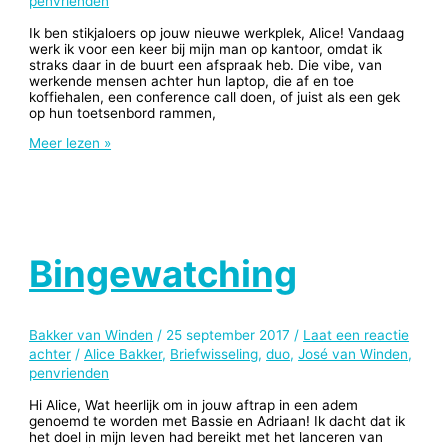
penvrienden
Ik ben stikjaloers op jouw nieuwe werkplek, Alice! Vandaag
werk ik voor een keer bij mijn man op kantoor, omdat ik
straks daar in de buurt een afspraak heb. Die vibe, van
werkende mensen achter hun laptop, die af en toe
koffiehalen, een conference call doen, of juist als een gek
op hun toetsenbord rammen,
Kiezen
Meer lezen »
Bingewatching
Bakker van Winden
/
25 september 2017
/
Laat een reactie
achter
/
Alice Bakker
,
Briefwisseling
,
duo
,
José van Winden
,
penvrienden
Hi Alice, Wat heerlijk om in jouw aftrap in een adem
genoemd te worden met Bassie en Adriaan! Ik dacht dat ik
het doel in mijn leven had bereikt met het lanceren van