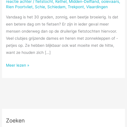
reactie achter
/
fietstocht
,
Kethel
,
Midden-Delfland
,
ooievaars
,
Rien Poortvliet
,
Schie
,
Schiedam
,
Trekpont
,
Vlaardingen
Vandaag is het 30 graden, zonnig, een beetje broeierig. Is dat
een betere dag om te fietsen? Er zijn in ieder geval meer
mensen onderweg dan op de druilerige fietstochten hiervoor.
Veel clubjes grijzende dames en heren met zonnekleppen of -
petjes op. Ze hebben blijkbaar ook wat moeite met de hitte,
want ze houden zich […]
Bijzonderder
Meer lezen »
Zoeken