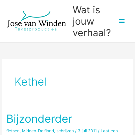
Ga
Wat is
naar
jouw
Hoo
de
inhoud
verhaal?
Kethel
Bijzonderder
fietsen
,
Midden-Delfland
,
schrijven
/
3 juli 2011
/
Laat een