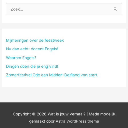
Z
o
e
k
n
Mijmeringen over de feestweek
a
Nu dan echt: docent Engels!
a
Waarom Engels?
r
Dingen doen die je eng vindt
:
Zomerfestival Ode aan Midden-Delfland van start
Copyright © 2026
Wat is jouw verhaal?
| Mede mogelijk
gemaakt door
Astra WordPress thema