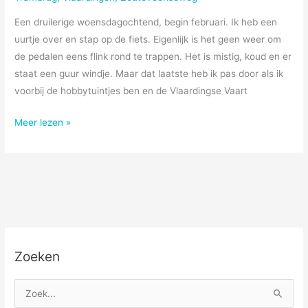
Een druilerige woensdagochtend, begin februari. Ik heb een
uurtje over en stap op de fiets. Eigenlijk is het geen weer om
de pedalen eens flink rond te trappen. Het is mistig, koud en er
staat een guur windje. Maar dat laatste heb ik pas door als ik
voorbij de hobbytuintjes ben en de Vlaardingse Vaart
Een
Meer lezen »
geweldig
guur
uurtje
Zoeken
Z
o