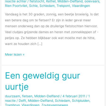
reactie achter
/
fietstocht
,
Kethel
,
Midden-Delfland
,
ooievaars
,
Rien Poortvliet
,
Schie
,
Schiedam
,
Trekpont
,
Vlaardingen
Vandaag is het 30 graden, zonnig, een beetje broeierig. Is dat
een betere dag om te fietsen? Er zijn in ieder geval meer
mensen onderweg dan op de druilerige fietstochten hiervoor.
Veel clubjes grijzende dames en heren met zonnekleppen of -
petjes op. Ze hebben blijkbaar ook wat moeite met de hitte,
want ze houden zich […]
Bijzonderder
Meer lezen »
Een geweldig guur
uurtje
duurzaam
,
fietsen
,
Midden-Delfland
/
4 februari 2011
/
1
reactie
/
Delft
,
Midden-Delfland
,
Schiedam
,
Schipluiden
,
Trambrug
,
Vlaardingen
,
Zouteveenseweg