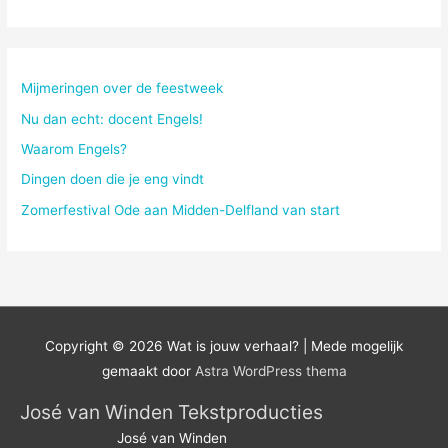
e
k
n
Mijmeringen over de feestweek
a
Nu dan echt: docent Engels!
a
Waarom Engels?
r
Dingen doen die je eng vindt
:
Zomerfestival Ode aan Midden-Delfland van start
Copyright © 2026
Wat is jouw verhaal?
| Mede mogelijk
gemaakt door
Astra WordPress thema
José van Winden Tekstproducties
José van Winden