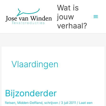
Ga
Wat is
naar
jouw
Hoo
de
inhoud
verhaal?
Vlaardingen
Bijzonderder
fietsen
,
Midden-Delfland
,
schrijven
/
3 juli 2011
/
Laat een