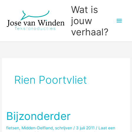
Ga
Wat is
naar
jouw
Hoo
de
inhoud
verhaal?
Rien Poortvliet
Bijzonderder
fietsen
,
Midden-Delfland
,
schrijven
/
3 juli 2011
/
Laat een