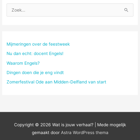
Z
o
e
k
n
Mijmeringen over de feestweek
a
Nu dan echt: docent Engels!
a
Waarom Engels?
r
Dingen doen die je eng vindt
:
Zomerfestival Ode aan Midden-Delfland van start
Copyright © 2026
Wat is jouw verhaal?
| Mede mogelijk
gemaakt door
Astra WordPress thema