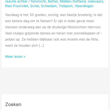
reactie achter
/
fietstocht
,
Kethel
,
Midden-Delfland
,
ooievaars
,
Rien Poortvliet
,
Schie
,
Schiedam
,
Trekpont
,
Vlaardingen
Vandaag is het 30 graden, zonnig, een beetje broeierig. Is dat
een betere dag om te fietsen? Er zijn in ieder geval meer
mensen onderweg dan op de druilerige fietstochten hiervoor.
Veel clubjes grijzende dames en heren met zonnekleppen of -
petjes op. Ze hebben blijkbaar ook wat moeite met de hitte,
want ze houden zich […]
Bijzonderder
Meer lezen »
Zoeken