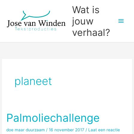
Ga
Wat is
naar
jouw
Hoo
de
inhoud
verhaal?
planeet
Palmoliechallenge
doe maar duurzaam
/
16 november 2017
/
Laat een reactie