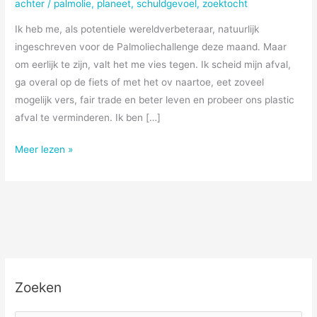
achter
/
palmolie
,
planeet
,
schuldgevoel
,
zoektocht
Ik heb me, als potentiele wereldverbeteraar, natuurlijk
ingeschreven voor de Palmoliechallenge deze maand. Maar
om eerlijk te zijn, valt het me vies tegen. Ik scheid mijn afval,
ga overal op de fiets of met het ov naartoe, eet zoveel
mogelijk vers, fair trade en beter leven en probeer ons plastic
afval te verminderen. Ik ben […]
Palmoliechallenge
Meer lezen »
Zoeken