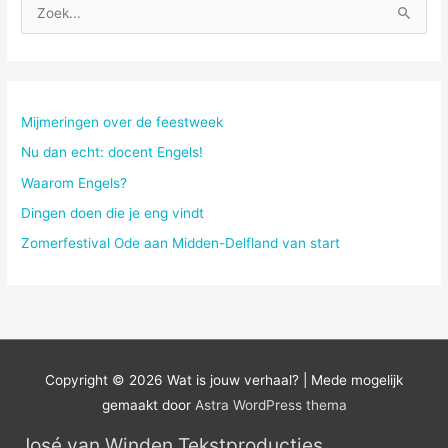
Z
o
e
k
n
Mijmeringen over de feestweek
a
Nu dan echt: docent Engels!
a
Waarom Engels?
r
Dingen doen die je eng vindt
:
Zomerfestival Ode aan Midden-Delfland van start
Copyright © 2026
Wat is jouw verhaal?
| Mede mogelijk
gemaakt door
Astra WordPress thema
José van Winden Tekstproducties