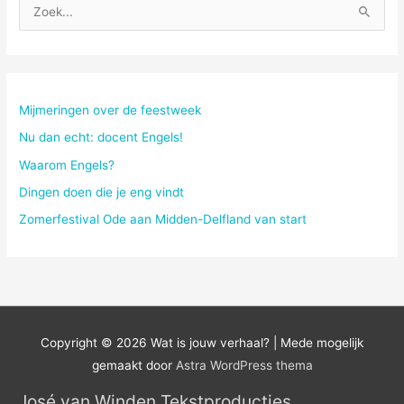
Z
o
e
k
n
Mijmeringen over de feestweek
a
Nu dan echt: docent Engels!
a
Waarom Engels?
r
Dingen doen die je eng vindt
:
Zomerfestival Ode aan Midden-Delfland van start
Copyright © 2026
Wat is jouw verhaal?
| Mede mogelijk
gemaakt door
Astra WordPress thema
José van Winden Tekstproducties