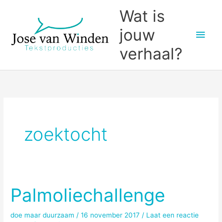
Ga
Wat is
naar
jouw
Hoo
de
inhoud
verhaal?
zoektocht
Palmoliechallenge
doe maar duurzaam
/
16 november 2017
/
Laat een reactie