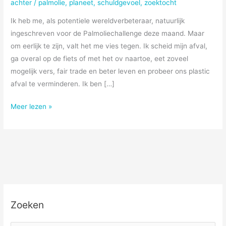
achter
/
palmolie
,
planeet
,
schuldgevoel
,
zoektocht
Ik heb me, als potentiele wereldverbeteraar, natuurlijk
ingeschreven voor de Palmoliechallenge deze maand. Maar
om eerlijk te zijn, valt het me vies tegen. Ik scheid mijn afval,
ga overal op de fiets of met het ov naartoe, eet zoveel
mogelijk vers, fair trade en beter leven en probeer ons plastic
afval te verminderen. Ik ben […]
Palmoliechallenge
Meer lezen »
Zoeken