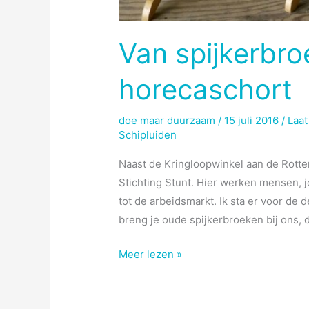
Van spijkerbro
horecaschort
doe maar duurzaam
/
15 juli 2016
/
Laat
Schipluiden
Naast de Kringloopwinkel aan de Rotter
Stichting Stunt. Hier werken mensen, 
tot de arbeidsmarkt. Ik sta er voor de
breng je oude spijkerbroeken bij ons,
Van
Meer lezen »
spijkerbroek
naar