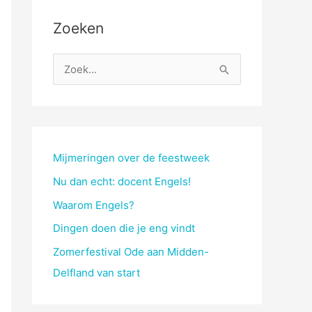
Zoeken
Z
o
e
k
n
Mijmeringen over de feestweek
a
Nu dan echt: docent Engels!
a
Waarom Engels?
r
Dingen doen die je eng vindt
:
Zomerfestival Ode aan Midden-
Delfland van start