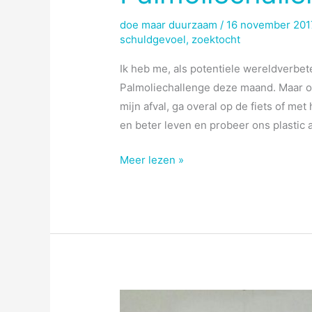
doe maar duurzaam
/
16 november 20
schuldgevoel
,
zoektocht
Ik heb me, als potentiele wereldverbet
Palmoliechallenge deze maand. Maar om e
mijn afval, ga overal op de fiets of met
en beter leven en probeer ons plastic 
Palmoliechallenge
Meer lezen »