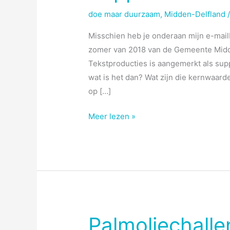
doe maar duurzaam
,
Midden-Delfland
Misschien heb je onderaan mijn e-mailbe
zomer van 2018 van de Gemeente Midd
Tekstproducties is aangemerkt als supp
wat is het dan? Wat zijn die kernwaard
op […]
Supporter
Meer lezen »
Cittaslow
Palmoliechall