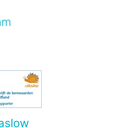
am
taslow