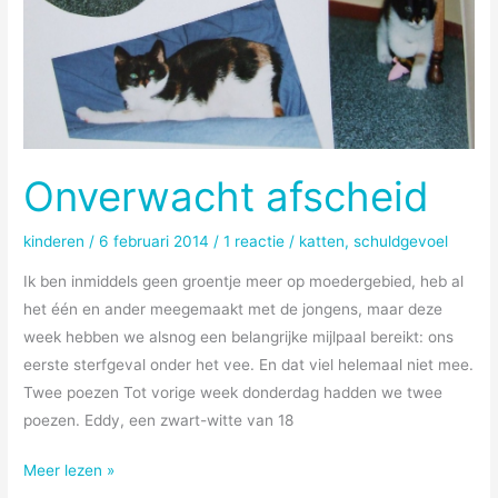
Onverwacht afscheid
kinderen
/
6 februari 2014
/
1 reactie
/
katten
,
schuldgevoel
Ik ben inmiddels geen groentje meer op moedergebied, heb al
het één en ander meegemaakt met de jongens, maar deze
week hebben we alsnog een belangrijke mijlpaal bereikt: ons
eerste sterfgeval onder het vee. En dat viel helemaal niet mee.
Twee poezen Tot vorige week donderdag hadden we twee
poezen. Eddy, een zwart-witte van 18
Onverwacht
Meer lezen »
afscheid