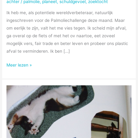
achter
/
palmolie
,
planeet
,
schuldgevoel
,
zoektocht
Ik heb me, als potentiele wereldverbeteraar, natuurlijk
ingeschreven voor de Palmoliechallenge deze maand. Maar
om eerlijk te zijn, valt het me vies tegen. Ik scheid mijn afval,
ga overal op de fiets of met het ov naartoe, eet zoveel
mogelijk vers, fair trade en beter leven en probeer ons plastic
afval te verminderen. Ik ben […]
Palmoliechallenge
Meer lezen »