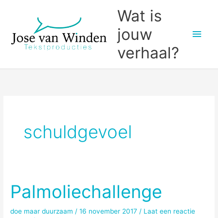
Ga
Wat is
naar
jouw
Hoo
de
inhoud
verhaal?
schuldgevoel
Palmoliechallenge
doe maar duurzaam
/
16 november 2017
/
Laat een reactie