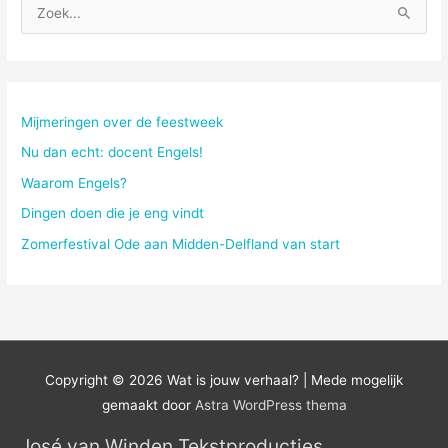
Z
o
e
k
n
Mijmeringen over de feestweek
a
Nu dan echt: docent Engels!
a
Waarom Engels?
r
Dingen doen die je eng vindt
:
Zomerfestival Ode aan Midden-Delfland van start
Copyright © 2026
Wat is jouw verhaal?
| Mede mogelijk
gemaakt door
Astra WordPress thema
José van Winden Tekstproducties