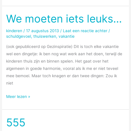
We moeten iets leuks…
kinderen
/
17 augustus 2013
/
Laat een reactie achter
/
schuldgevoel
,
thuiswerken
,
vakantie
(ook gepubliceerd op Gezinspiratie) Dit is toch elke vakantie
wel een dingetje: ik ben nog wat werk aan het doen, terwijl de
kinderen thuis zijn en binnen spelen. Het gaat over het
algemeen in goede harmonie, vooral als ik me er niet teveel
mee bemoei. Maar toch knagen er dan twee dingen: Zou ik
niet
We
Meer lezen »
moeten
iets
leuks…
555