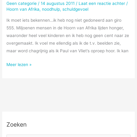
Geen categorie
/
14 augustus 2011
/
Laat een reactie achter
/
Hoorn van Afrika
,
noodhulp
,
schuldgevoel
Ik moet iets bekennen…ik heb nog niet gedoneerd aan giro
555. Miljoenen mensen in de Hoorn van Afrika lijden honger,
waaronder heel veel kinderen en ik heb nog geen cent naar ze
overgemaakt. Ik voel me ellendig als ik de t.v. beelden zie,
maar word chagrijnig als ik Paul van Vliet’s oproep hoor. Ik kan
555
Meer lezen »
Zoeken